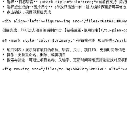
* 选择**目标语言**（<mark style="color:red;">当前仅支
* 选择想生成的**图片尺寸**（单次只能选一种；进入编辑界面后可再修改）
* 点击确认，项目即新建完成

<div align="left"><figure><img src="/files/x6stAJCHXLMy
创建完成，即可进入项目编辑制作👉 [链接生图-使用指南](/tu-pian-gong-ju-l
## <mark style="color:$primary;">💡链接生图 项目管理</mark>
* 项目列表：展示所有项目的名称、语言、尺寸、项目ID、更新时间等信息

* 操作：支持重命名、删除、编辑项目

* 搜索与筛选：可通过项目名称、关键字、更新时间等维度筛选查找对应项目