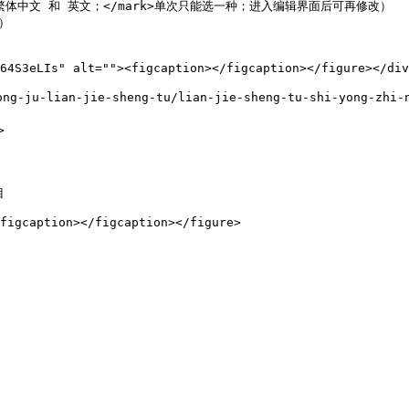
持 简/繁体中文 和 英文；</mark>单次只能选一种；进入编辑界面后可再修改）



64S3eLIs" alt=""><figcaption></figcaption></figure></div
ian-jie-sheng-tu/lian-jie-sheng-tu-shi-yong-zhi-na



