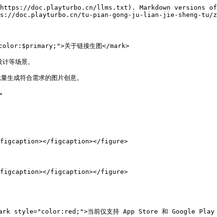
https://doc.playturbo.cn/llms.txt). Markdown versions of
s://doc.playturbo.cn/tu-pian-gong-ju-lian-jie-sheng-tu/z
="color:$primary;">关于链接生图</mark>

计等场景。

量生成符合需求的图片创意。



figcaption></figcaption></figure>

figcaption></figcaption></figure>

rk style="color:red;">当前仅支持 App Store 和 Google Play 