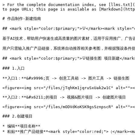
> For the complete documentation index, see [llms.txt](
to page URLs; this page is available as [Markdown](http
# 作品制作-新建指南

## <mark style="color:$primary;">💡</mark><mark style
基于AI技术，帮助用户快速生成高质量的图片素材，适用于应用推广、广告设
用户只需输入推广产品链接，系统将自动推荐相关参考图，并根据预设条件批
## <mark style="color:$primary;">💡链接生图 项目新建</mark>
### 1.入口

**入口1：**&#x9996;页 -> 创意工具箱 -> 图片工具 -> 链接生图

<figure><img src="/files/jTqhKm1jqruSxUak2w1C" alt=""><
**入口2：**&#x6211;的项目 -> 视频&图片项目 -> 创建图片项目

<figure><img src="/files/mODVdKoKSK9gsSznpscR" alt=""><
### 2.创建项目

* 编辑**项目名称**

* 粘贴**推广产品链接**<mark style="color:red;">（</mark><ma