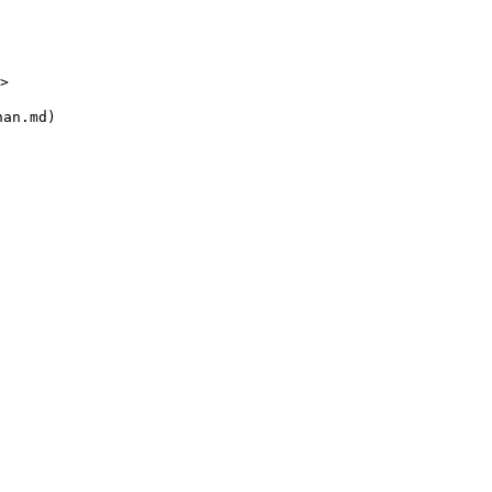
>

n.md)
