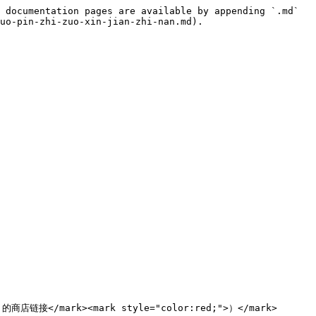
 documentation pages are available by appending `.md` 
uo-pin-zhi-zuo-xin-jian-zhi-nan.md).

的商店链接</mark><mark style="color:red;">）</mark>
