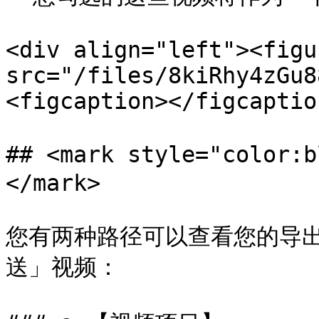
<div align="left"><figu
src="/files/8kiRhy4zGu8
<figcaption></figcaptio
## <mark style="colo
</mark>

您有两种路径可以查看您的导
送」视频：
