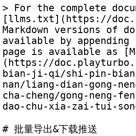
> For the complete docu
[llms.txt](https://doc.
Markdown versions of do
available by appending 
page is available as [M
(https://doc.playturbo.
bian-ji-qi/shi-pin-bian
nan/liang-dian-gong-nen
cha-cheng/gong-neng-fen
dao-chu-xia-zai-tui-son
# 批量导出&下载推送
