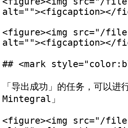
<figure><img src="/file
alt=""><figcaption></fi
<figure><img src="/file
alt=""><figcaption></fi
## <mark style="color
「导出成功」的任务，可以进
Mintegral」

<figure><img src="/file