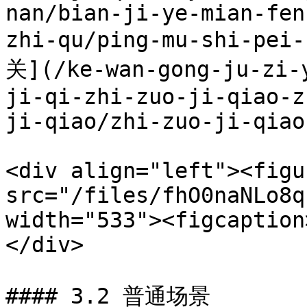
nan/bian-ji-ye-mian-fen
zhi-qu/ping-mu-shi-p
关](/ke-wan-gong-ju-zi-
ji-qi-zhi-zuo-ji-qiao-z
ji-qiao/zhi-zuo-ji-qiao
<div align="left"><figu
src="/files/fhO0naNLo8q
width="533"><figcaption
</div>

#### 3.2 普通场景
