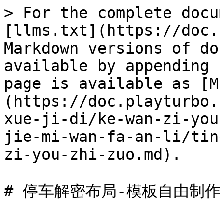
> For the complete docu
[llms.txt](https://doc.
Markdown versions of do
available by appending 
page is available as [M
(https://doc.playturbo.
xue-ji-di/ke-wan-zi-you
jie-mi-wan-fa-an-li/tin
zi-you-zhi-zuo.md).

# 停车解密布局-模板自由制作