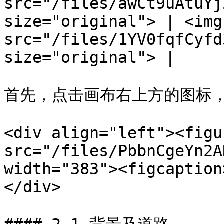
src="/files/awCt9uAtuYj
size="original"> | <img 
src="/files/1YV0fqfCyfd
size="original"> |

首先，点击画布右上方的图标，
<div align="left"><figu
src="/files/PbbnCgeYn2A
width="383"><figcaption
</div>
