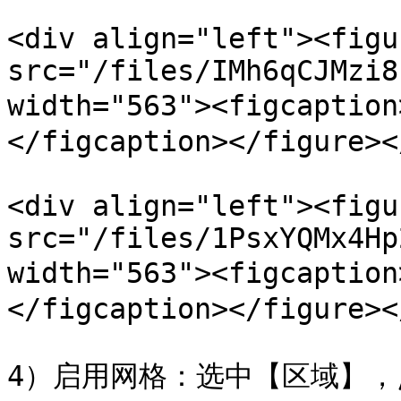
<div align="left"><figu
src="/files/IMh6qCJMzi8
width="563"><figcapt
</figcaption></figure><
<div align="left"><figu
src="/files/1PsxYQMx4Hp
width="563"><figcapt
</figcaption></figure><
4）启用网格：选中【区域】，