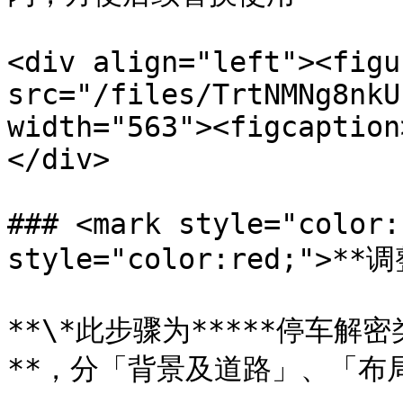
<div align="left"><figu
src="/files/TrtNMNg8nkU
width="563"><figcaption
</div>

### <mark style="color:
style="color:red;">*
**\*此步骤为*****停车解
**，分「背景及道路」、「布