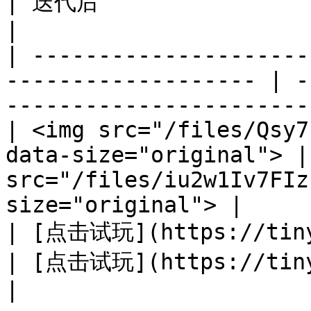
| 迭代后                                                                 
|

| ---------------------
------------------- | -
-----------------------
| <img src="/files/Qsy7
data-size="original"> |
src="/files/iu2w1Iv7FIz
size="original"> |

| [点击试玩](https://tinyurl.com/mr2pejc3) 
| [点击试玩](https://tinyurl.com/5brmtez7) 
|
