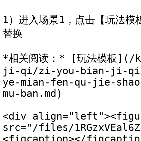
1）进入场景1，点击【玩法模
替换

*相关阅读：* [玩法模板](/ke-w
ji-qi/zi-you-bian-ji-qi
ye-mian-fen-qu-jie-shao
mu-ban.md)

<div align="left"><figu
src="/files/1RGzxVEal6Z
<figcaption></figcaptio