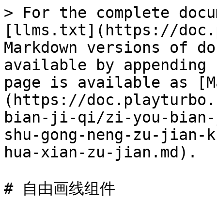
> For the complete docu
[llms.txt](https://doc.
Markdown versions of do
available by appending 
page is available as [M
(https://doc.playturbo.
bian-ji-qi/zi-you-bian-
shu-gong-neng-zu-jian-k
hua-xian-zu-jian.md).

# 自由画线组件
