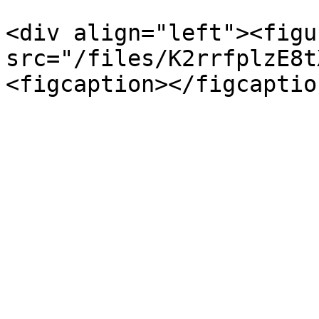
<div align="left"><figu
src="/files/K2rrfplzE8t