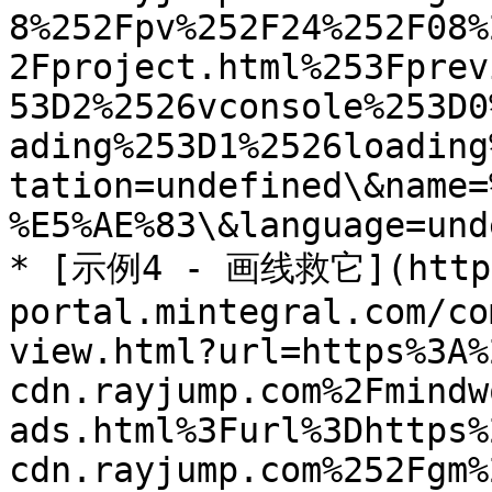
8%252Fpv%252F24%252F08%
2Fproject.html%253Fprev
53D2%2526vconsole%253D0
ading%253D1%2526loading
tation=undefined\&name=
%E5%AE%83\&language=und
* [示例4 - 画线救它](https
portal.mintegral.com/co
view.html?url=https%3A%
cdn.rayjump.com%2Fmindw
ads.html%3Furl%3Dhttps%
cdn.rayjump.com%252Fgm%