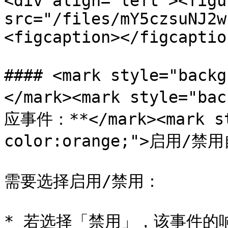
<div align="left"><figu
src="/files/mY5czsuNJ2w
<figcaption></figcaptio
#### <mark style="back
</mark><mark style="ba
应事件：**</mark><mark st
color:orange;">启用/禁
需要选择启用/禁用：

* 若选择「禁用」，该事件的