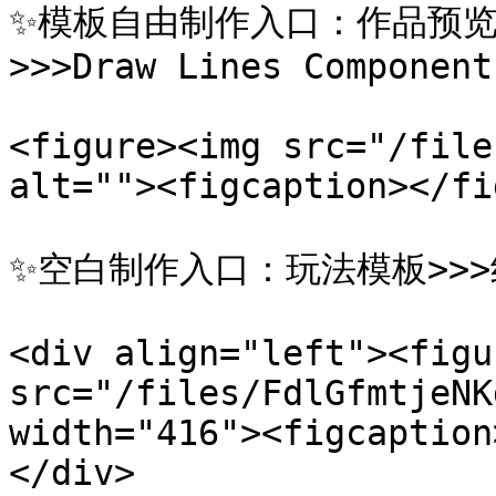
✨模板自由制作入口：作品预览
>>>Draw Lines Component

<figure><img src="/file
alt=""><figcaption></fi
✨空白制作入口：玩法模板>>>
<div align="left"><figu
src="/files/FdlGfmtjeNK
width="416"><figcaption
</div>
