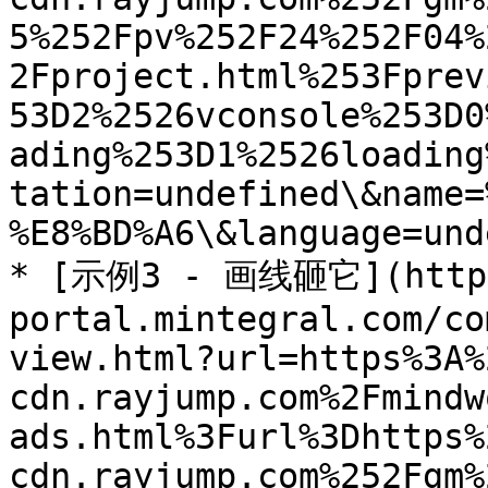
5%252Fpv%252F24%252F04%
2Fproject.html%253Fprev
53D2%2526vconsole%253D0
ading%253D1%2526loading
tation=undefined\&name=
%E8%BD%A6\&language=und
* [示例3 - 画线砸它](https
portal.mintegral.com/co
view.html?url=https%3A%
cdn.rayjump.com%2Fmindw
ads.html%3Furl%3Dhttps%
cdn.rayjump.com%252Fgm%