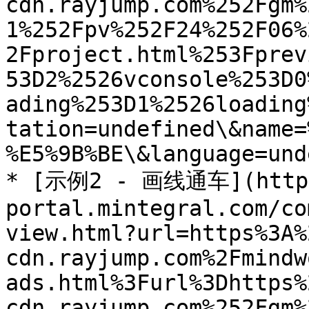
cdn.rayjump.com%252Fgm%
1%252Fpv%252F24%252F06%
2Fproject.html%253Fprev
53D2%2526vconsole%253D0
ading%253D1%2526loading
tation=undefined\&name=
%E5%9B%BE\&language=und
* [示例2 - 画线通车](https
portal.mintegral.com/co
view.html?url=https%3A%
cdn.rayjump.com%2Fmindw
ads.html%3Furl%3Dhttps%
cdn.rayjump.com%252Fgm%