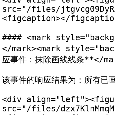
src="/files/jtgvcg09DyR
<figcaption></figcaptio
#### <mark style="back
</mark><mark style="ba
应事件：抹除画线线条**</mar
该事件的响应结果为：所有已画
<div align="left"><figu
src="/files/dzx7KlnMmqM