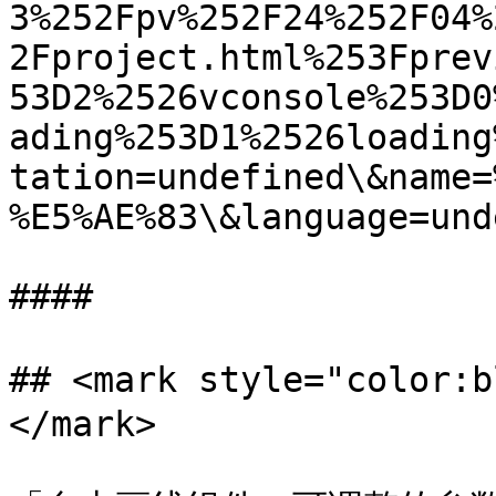
3%252Fpv%252F24%252F04%
2Fproject.html%253Fprev
53D2%2526vconsole%253D0
ading%253D1%2526loading
tation=undefined\&name=
%E5%AE%83\&language=und
####

## <mark style="col
</mark>
