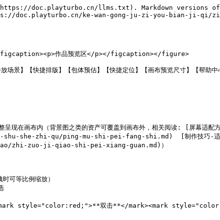
https://doc.playturbo.cn/llms.txt). Markdown versions of
s://doc.playturbo.cn/ke-wan-gong-ju-zi-you-bian-ji-qi/zi
><figcaption><p>作品预览区</p></figcaption></figure>

放场景】【快捷排版】【包体预估】【快捷定位】【画布预览尺寸】【帮助中
现在画布内（背景图之类的资产可覆盖到画布外，相关阅读: [屏幕适配方式](/ke-wan
an-shu-she-zhi-qu/ping-mu-shi-pei-fang-shi.md)  [制作技巧-
ao/zhi-zuo-ji-qiao-shi-pei-xiang-guan.md)）

拽时可等比例缩放）



<mark style="color:red;">**双击**</mark><mark st