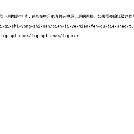
覆盖下层图层**时，在画布中只能直接选中最上层的图层。如果需要编辑被遮挡的
-qi-shi-yong-zhi-nan/bian-ji-ye-mian-fen-qu-jie-shao/tu-