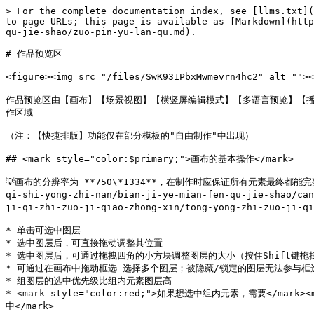
> For the complete documentation index, see [llms.txt](
to page URLs; this page is available as [Markdown](http
qu-jie-shao/zuo-pin-yu-lan-qu.md).

# 作品预览区

<figure><img src="/files/SwK931PbxMwmevrn4hc2" alt=""
作品预览区由【画布】【场景视图】【横竖屏编辑模式】【多语言预览】【播
作区域

（注：【快捷排版】功能仅在部分模板的"自由制作"中出现）

## <mark style="color:$primary;">画布的基本操作</mark>

💡画布的分辨率为 **750\*1334**，在制作时应保证所有元素最终都能完整呈
qi-shi-yong-zhi-nan/bian-ji-ye-mian-fen-qu-jie-shao/c
ji-qi-zhi-zuo-ji-qiao-zhong-xin/tong-yong-zhi-zuo-ji-qi
* 单击可选中图层

* 选中图层后，可直接拖动调整其位置

* 选中图层后，可通过拖拽四角的小方块调整图层的大小（按住Shift键拖
* 可通过在画布中拖动框选 选择多个图层；被隐藏/锁定的图层无法参与框选
* 组图层的选中优先级比组内元素图层高

* <mark style="color:red;">如果想选中组内元素，需要</mark>
中</mark>
